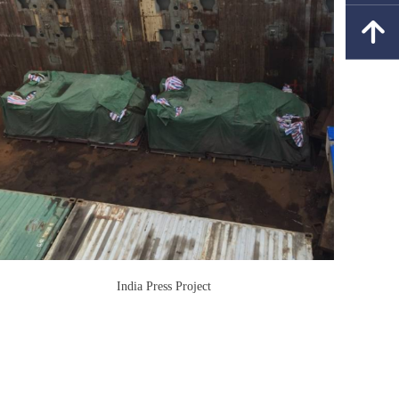
녕
India Press Project